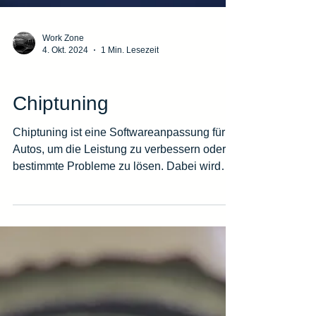
Work Zone
4. Okt. 2024
1 Min. Lesezeit
Chiptuning und Leistungssteigerung
Chiptuning
Chiptuning ist eine Softwareanpassung für
Autos, um die Leistung zu verbessern oder
bestimmte Probleme zu lösen. Dabei wird
die originale Software im Fahrzeug
modifiziert, um bessere Ergebnisse zu
erzielen. Unsere Softwarelösungen:Wir
bieten verschiedene Softwarelösungen an,
die speziell auf Ihr Fahrzeug abgestimmt
sind. Damit lassen sich Probleme wie
Dieselpartikelfilter (DPF), Stickoxide (NOX),