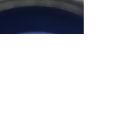
AdBlue-Systeme oder Sensoren (wie MAF)
beheben. Kraftstoffersparnis: Durch Softw