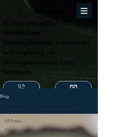
addocar
Ihr Spezialist in Wien für
Autoschlüssel,
Fahrzeugdiagnose, Inspektionen
und Chiptuning zur
Leistungssteigerung Ihres
Fahrzeugs.
Blog
Chiptuning und Leistungssteigerung
All Posts
Chiptuning und Leistungssteigerung