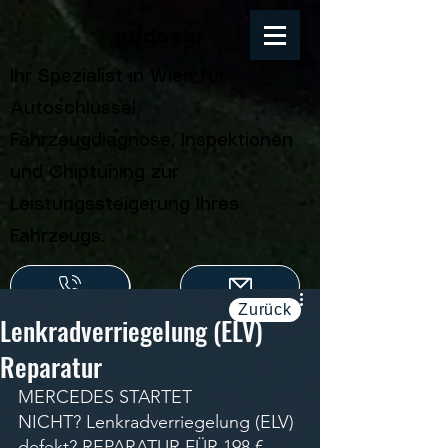
addocar
Ihr Spezialist in Wien für
Autoschlüssel,
Fahrzeugdiagnose, Inspektionen
und Chiptuning zur
Leistungssteigerung Ihres
Fahrzeugs.
Zurück
Lenkradverriegelung (ELV)
Reparatur
MERCEDES STARTET 
NICHT? Lenkradverriegelung (ELV) 
defekt? REPARATUR FÜR 198 €